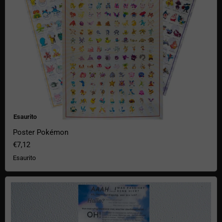
Esaurito
Poster Pokémon
€7,12
Esaurito
Poster La balena e il vaso di petunia