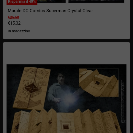
Risparmia il
40
%
Murale DC Comics Superman Crystal Clear
Prezzo originale
€25,58
Prezzo attuale
€15,32
In magazzino
Harry Potter Mappa dei Malandrini Replica Premium