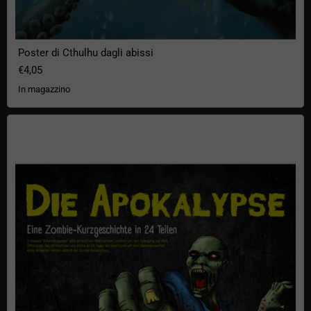
Poster di Cthulhu dagli abissi
€4,05
In magazzino
L'Apocalisse - Calendario dell'Avvento Zombie di getDigital