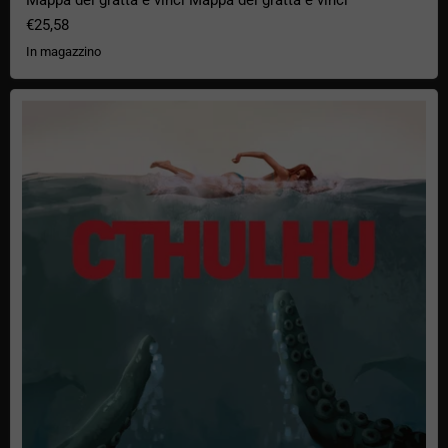
€25,58
In magazzino
Poster di Cthulhu dagli abissi