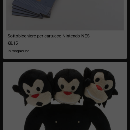
Sottobicchiere per cartucce Nintendo NES
€8,15
In magazzino
Peluche della scimmia a tre teste