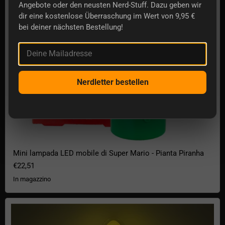
Angebote oder den neusten Nerd-Stuff. Dazu geben wir
dir eine kostenlose Überraschung im Wert von 9,95 €
bei deiner nächsten Bestellung!
Deine Mailadresse
Nerdletter bestellen
Mini lampada LED mobile di Super Mario - Pianta Piranha
€22,51
In magazzino
Lampada da parete al neon Super Mario Super Star