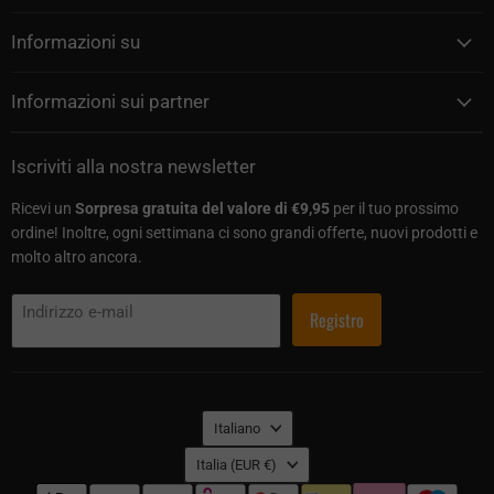
Informazioni su
Informazioni sui partner
Iscriviti alla nostra newsletter
Ricevi un
Sorpresa gratuita del valore di €9,95
per il tuo prossimo
ordine! Inoltre, ogni settimana ci sono grandi offerte, nuovi prodotti e
molto altro ancora.
Indirizzo e-mail
Registro
Lingua
Italiano
Paese
Italia
(EUR €)