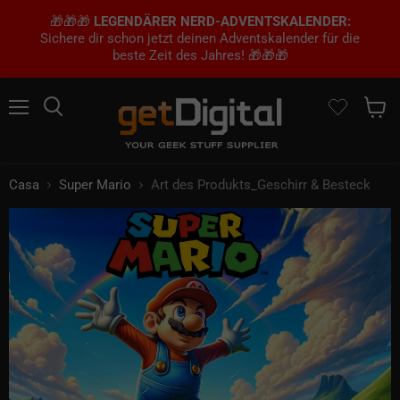
🎁🎁🎁
LEGENDÄRER NERD-ADVENTSKALENDER:
Sichere dir schon jetzt deinen Adventskalender für die
beste Zeit des Jahres! 🎁🎁🎁
Menu
Ricerca
Mostra 
Casa
Super Mario
Art des Produkts_Geschirr & Besteck