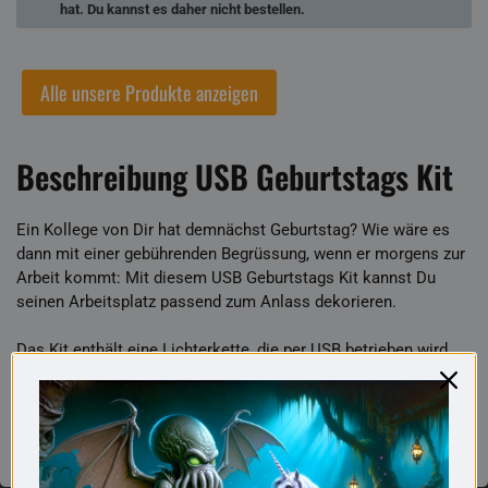
hat. Du kannst es daher nicht bestellen.
Alle unsere Produkte anzeigen
Beschreibung USB Geburtstags Kit
Ein Kollege von Dir hat demnächst Geburtstag? Wie wäre es
dann mit einer gebührenden Begrüssung, wenn er morgens zur
Arbeit kommt: Mit diesem USB Geburtstags Kit kannst Du
seinen Arbeitsplatz passend zum Anlass dekorieren.
Das Kit enthält eine Lichterkette, die per USB betrieben wird,
ein Mauspad, sowie ein Hut und eine Aufstellkarte. Zusätzlich
wird ein Bildschirmschoner mitgeliefert, der auch auf dem
Monitor ein zum Anlass passendes Bild anzeigt (Software
unter Windows und Mac OS X (< 10.5) lauffähig).