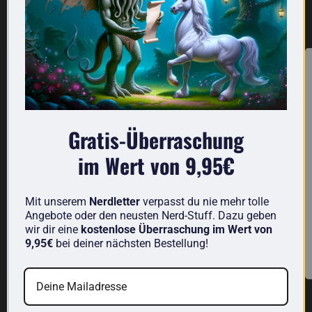
Aktuell lieferbar aus der Kategorie Technik
Cyber Clean
Analoger Roboterbausatz
Gratis-Überraschung
im Wert von 9,95€
Cyber Clean
Analoger Roboterbausatz
Mit unserem
Nerdletter
verpasst du nie mehr tolle
€11,22
€30,71
Angebote oder den neusten Nerd-Stuff. Dazu geben
wir dir eine
kostenlose Überraschung im Wert von
Auf Lager
Auf Lager
9,95€
bei deiner nächsten Bestellung!
Entdecke weitere nerdige Produkte von uns: