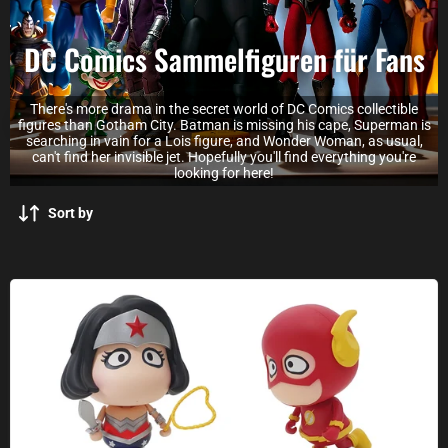
DC Comics Sammelfiguren für Fans
There's more drama in the secret world of DC Comics collectible
figures than Gotham City. Batman is missing his cape, Superman is
searching in vain for a Lois figure, and Wonder Woman, as usual,
can't find her invisible jet. Hopefully you'll find everything you're
looking for here!
Sort by
DC Comics Soap Studios collectible figures