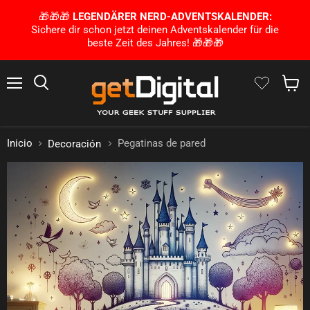
🎁🎁🎁
LEGENDÄRER NERD-ADVENTSKALENDER:
Sichere dir schon jetzt deinen Adventskalender für die
beste Zeit des Jahres! 🎁🎁🎁
Menú
Busca en
Mostra
Inicio
Pegatinas de pared
Decoración