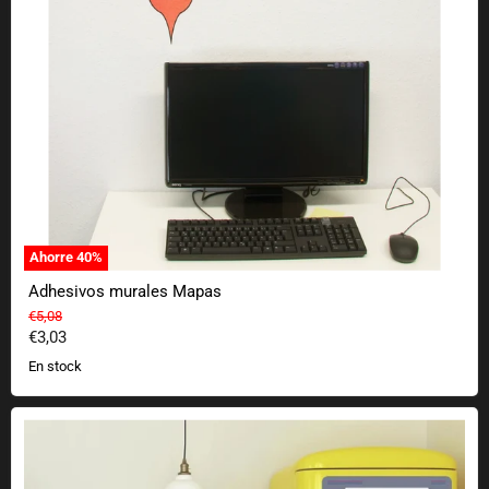
Ahorre
40
%
Adhesivos murales Mapas
Precio original
€5,08
Precio actual
€3,03
En stock
Adhesivo mural Nintendo Gameboy