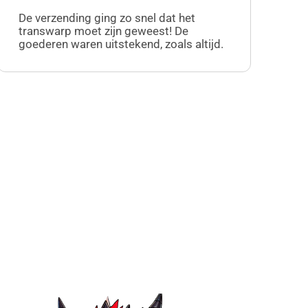
Su
De verzending ging zo snel dat het
ong
transwarp moet zijn geweest! De
eer
goederen waren uitstekend, zoals altijd.
kl
aa