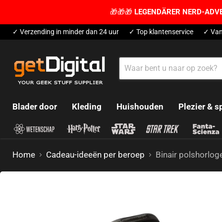
🎁🎁🎁
LEGENDÄRER NERD-ADV
✓ Verzending in minder dan 24 uur
✓ Top klantenservice
✓ Van
Blader door
Kleding
Huishouden
Plezier & s
Home
Cadeau-ideeën per beroep
Binair polshorlog