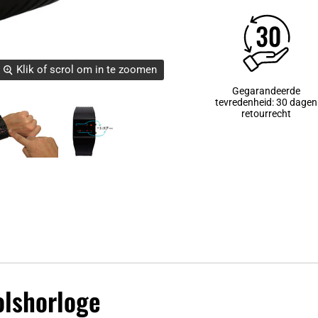
Klik of scrol om in te zoomen
Gegarandeerde
tevredenheid: 30 dagen
retourrecht
olshorloge