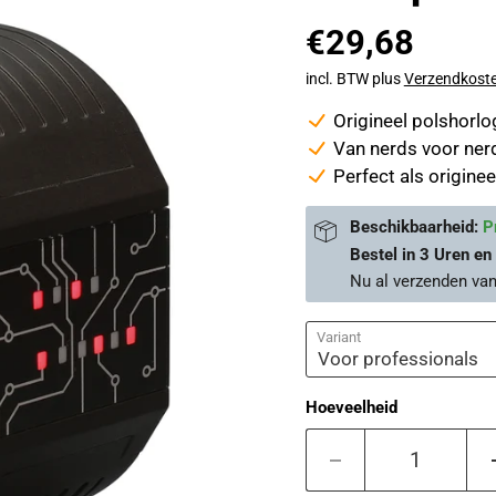
€29,68
incl. BTW plus
Verzendkost
Origineel polshorlog
Van nerds voor nerd
Perfect als origine
Beschikbaarheid:
P
Bestel in
3 Uren en
Nu al verzenden
va
Variant
Hoeveelheid