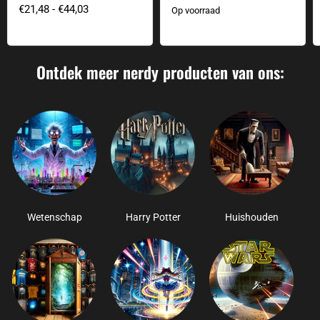
€21,48
-
€44,03
Op voorraad
Ontdek meer nerdy producten van ons:
Wetenschap
Harry Potter
Huishouden