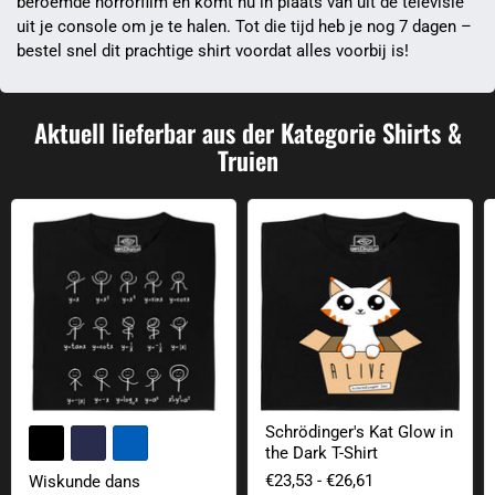
beroemde horrorfilm en komt nu in plaats van uit de televisie
uit je console om je te halen. Tot die tijd heb je nog 7 dagen –
bestel snel dit prachtige shirt voordat alles voorbij is!
Aktuell lieferbar aus der Kategorie Shirts &
Truien
Wiskunde dans
Schrödinger's Kat Glow in the Dark 
Schrödinger's Kat Glow in
+2
Kleurvelden wisselen
the Dark T-Shirt
€23,53
-
€26,61
Wiskunde dans