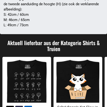
de tweede aanduiding de hoogte (H) (zie ook de verklarende
afbeelding):
S: 42cm / 60cm
M: 46cm / 65cm
L: 49cm / 73cm
Aktuell lieferbar aus der Kategorie Shirts &
Truien
Wiskunde dans
Schrödinger's Kat Glow in the Dark 