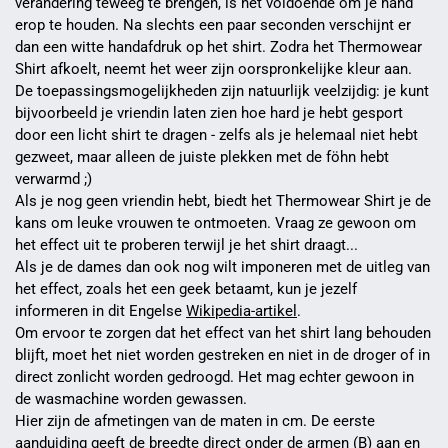
verandering teweeg te brengen, is het voldoende om je hand
erop te houden. Na slechts een paar seconden verschijnt er
dan een witte handafdruk op het shirt. Zodra het Thermowear
Shirt afkoelt, neemt het weer zijn oorspronkelijke kleur aan.
De toepassingsmogelijkheden zijn natuurlijk veelzijdig: je kunt
bijvoorbeeld je vriendin laten zien hoe hard je hebt gesport
door een licht shirt te dragen - zelfs als je helemaal niet hebt
gezweet, maar alleen de juiste plekken met de föhn hebt
verwarmd ;)
Als je nog geen vriendin hebt, biedt het Thermowear Shirt je de
kans om leuke vrouwen te ontmoeten. Vraag ze gewoon om
het effect uit te proberen terwijl je het shirt draagt...
Als je de dames dan ook nog wilt imponeren met de uitleg van
het effect, zoals het een geek betaamt, kun je jezelf
informeren in dit Engelse
Wikipedia-artikel
.
Om ervoor te zorgen dat het effect van het shirt lang behouden
blijft, moet het niet worden gestreken en niet in de droger of in
direct zonlicht worden gedroogd. Het mag echter gewoon in
de wasmachine worden gewassen.
Hier zijn de afmetingen van de maten in cm. De eerste
aanduiding geeft de breedte direct onder de armen (B) aan en