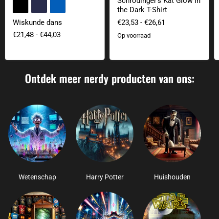
Schrödinger's Kat Glow in
+2
Kleurvelden wisselen
the Dark T-Shirt
€23,53
-
€26,61
Wiskunde dans
€21,48
-
€44,03
Op voorraad
Ontdek meer nerdy producten van ons:
Wetenschap
Harry Potter
Huishouden