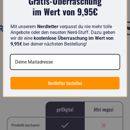
Gratis-Überraschung
Conosciuto da
im Wert von 9,95€
Mit unserem
Nerdletter
verpasst du nie mehr tolle
Angebote oder den neusten Nerd-Stuff. Dazu geben
wir dir eine
kostenlose Überraschung im Wert von
9,95€
bei deiner nächsten Bestellung!
getDigital a confronto
Qui troverai articoli unici realizzati da nerd per nerd
e non la solita spazzatura cinese come in molti
Nerdletter bestellen
altri negozi.
getDigital
Altri negozi
Prodotti esclusivi