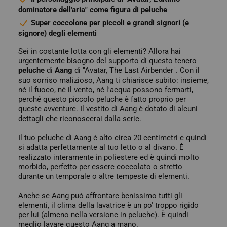
dominatore dell'aria" come figura di peluche
Super coccolone per piccoli e grandi signori (e
signore) degli elementi
Sei in costante lotta con gli elementi? Allora hai
urgentemente bisogno del supporto di questo tenero
peluche
di
Aang
di "Avatar, The Last Airbender". Con il
suo sorriso malizioso, Aang ti chiarisce subito: insieme,
né il fuoco, né il vento, né l'acqua possono fermarti,
perché questo piccolo peluche è fatto proprio per
queste avventure. Il vestito di Aang è dotato di alcuni
dettagli che riconoscerai dalla serie.
Il tuo peluche di Aang è alto circa 20 centimetri e quindi
si adatta perfettamente al tuo letto o al divano. È
realizzato interamente in poliestere ed è quindi molto
morbido, perfetto per essere coccolato o stretto
durante un temporale o altre tempeste di elementi.
Anche se Aang può affrontare benissimo tutti gli
elementi, il clima della lavatrice è un po' troppo rigido
per lui (almeno nella versione in peluche). È quindi
meglio lavare questo Aang a mano.