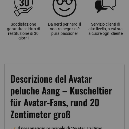
Soddisfazione
Da nerd per nerd: il
Servizio clienti di
garantita: diritto di
nostro negozio è
alto livello, a cui sta
restituzione di 30
pura passione!
a cuore ogni cliente
giorni
Descrizione del Avatar
peluche Aang – Kuscheltier
für Avatar-Fans, rund 20
Zentimeter groß
Il personaggio principale di "Avatar, L'ultimo