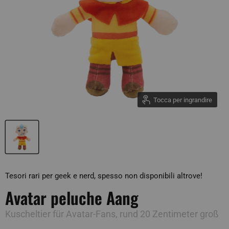
Tocca per ingrandire
Tesori rari per geek e nerd, spesso non disponibili altrove!
Avatar peluche Aang
Kuscheltier für Avatar-Fans, rund 20 Zentimeter groß