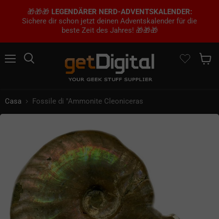
🎁🎁🎁
LEGENDÄRER NERD-ADVENTSKALENDER:
Sichere dir schon jetzt deinen Adventskalender für die
beste Zeit des Jahres! 🎁🎁🎁
Menu
Ricerca
Mostra 
Casa
Fossile di "Ammonite Cleoniceras