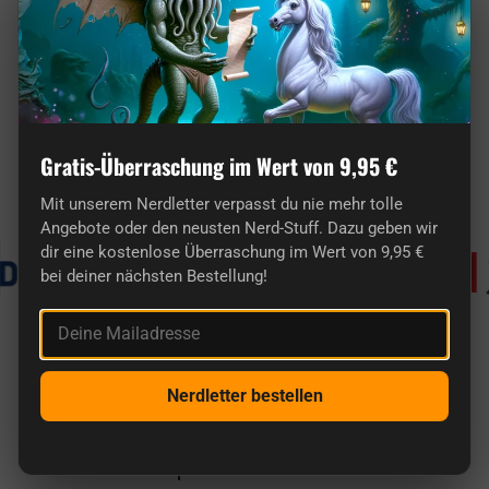
Qui troverai regali davvero originali per i
nerd.
Gratis-Überraschung im Wert von 9,95 €
Conosciuto da
Mit unserem Nerdletter verpasst du nie mehr tolle
Angebote oder den neusten Nerd-Stuff. Dazu geben wir
dir eine kostenlose Überraschung im Wert von 9,95 €
bei deiner nächsten Bestellung!
Deine Mailadresse
getDigital a confronto
Nerdletter bestellen
Qui troverai articoli unici realizzati da nerd per nerd
e non la solita spazzatura cinese come in molti