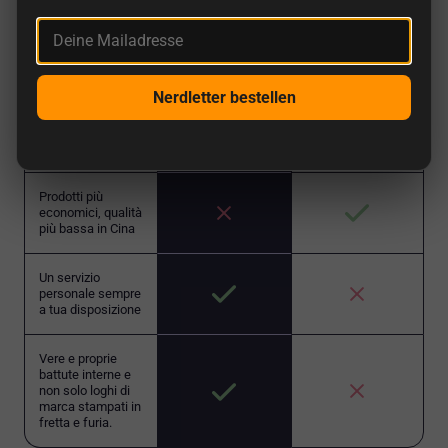
Deine Mailadresse
getDigital
Altri negozi
Prodotti esclusivi
Nerdletter bestellen
Gestito da nerd
Prodotti più
economici, qualità
più bassa in Cina
Un servizio
personale sempre
a tua disposizione
Vere e proprie
battute interne e
non solo loghi di
marca stampati in
fretta e furia.