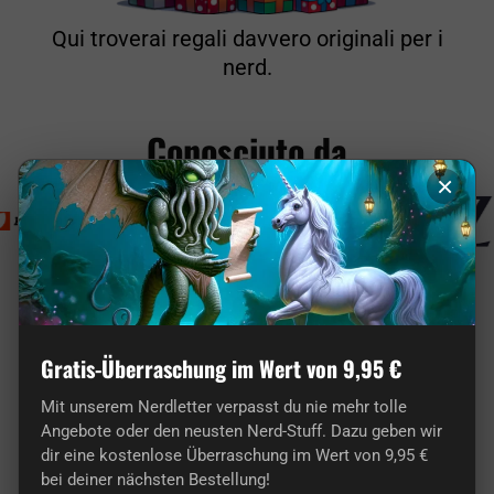
Qui troverai regali davvero originali per i
nerd.
Conosciuto da
×
getDigital a confronto
Gratis-Überraschung im Wert von 9,95 €
Qui troverai articoli unici realizzati da nerd per nerd
Mit unserem Nerdletter verpasst du nie mehr tolle
e non la solita spazzatura cinese come in molti
Angebote oder den neusten Nerd-Stuff. Dazu geben wir
altri negozi.
dir eine kostenlose Überraschung im Wert von 9,95 €
bei deiner nächsten Bestellung!