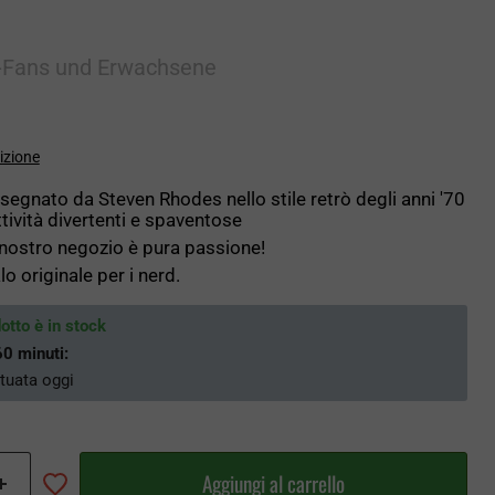
r-Fans und Erwachsene
izione
isegnato da Steven Rhodes nello stile retrò degli anni '70
tività divertenti e spaventose
l nostro negozio è pura passione!
o originale per i nerd.
dotto è in stock
60 minuti
:
ttuata
oggi
Aggiungi al carrello