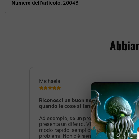
Numero dell'articolo:
20043
Abbiam
Michaela
Riconosci un buon negozio solo
quando le cose si fanno difficili.
Ad esempio, se un prodotto consegnato
presenta un difetto. Viene sostituito in
modo rapido, semplice e senza
problemi. Non c'è niente di meglio!