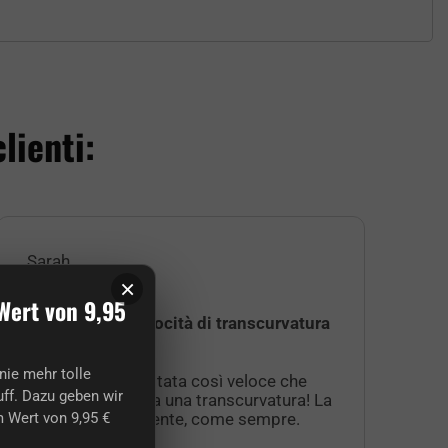
lienti:
Sarah
Jul
×
Wert von 9,95
Spedizione a velocità di transcurvatura
Ad
Az
nie mehr tolle
La spedizione è stata così veloce che
ins
ff. Dazu geben wir
deve essere stata una transcurvatura! La
Ser
merce era eccellente, come sempre.
int
 Wert von 9,95 €