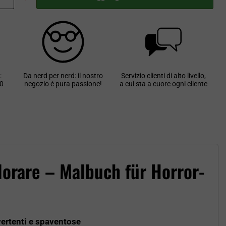
:
Da nerd per nerd: il nostro
Servizio clienti di alto livello,
30
negozio è pura passione!
a cui sta a cuore ogni cliente
olorare – Malbuch für Horror-
ivertenti e spaventose