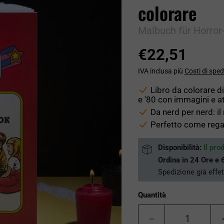
colorare
Malbuch für Horro
€22,51
IVA inclusa più
Costi di sped
Libro da colorare d
e '80 con immagini e at
Da nerd per nerd: i
Perfetto come regal
Disponibilità:
Il pro
Ordina in
24 Ore e 
Spedizione già effe
Quantità