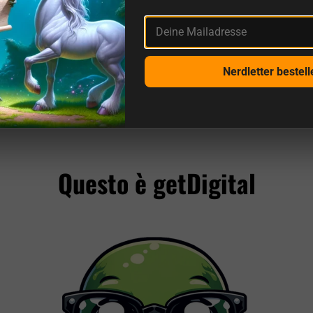
Deine Mailadresse
Nerdletter bestell
Altre recensioni da noi e dalle fonti
Questo è getDigital