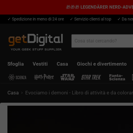
🎁🎁🎁
LEGENDÄRER NERD-ADV
✓ Spedizione in meno di 24 ore
✓ Servizio clienti al top
✓ Da ner
Sfoglia
Vestiti
Casa
Giochi e divertimento
Casa
Evociamo i demoni - Libro di attività e da colora