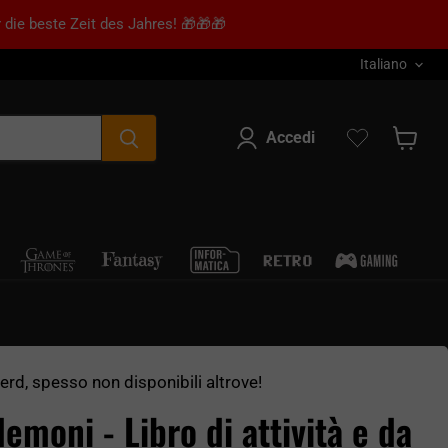
 die beste Zeit des Jahres! 🎁🎁🎁
Lingua
Italiano
Accedi
Mostra 
nerd, spesso non disponibili altrove!
emoni - Libro di attività e da