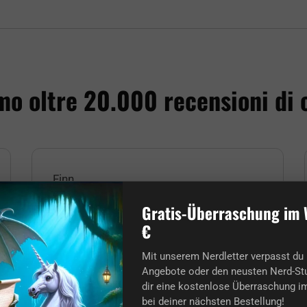
o oltre 20.000 recensioni di c
Finn
Gratis-Überraschung im 
Il miglior negozio per nerd che
€
conosca.
Mit unserem Nerdletter verpasst du 
L'ordine e la consegna sono arrivati ultra
Angebote oder den neusten Nerd-Stu
puntuali nonostante la fretta del Natale!
Grazie a tutti e buon Natale anche a voi
dir eine kostenlose Überraschung im
nerd! :)
bei deiner nächsten Bestellung!