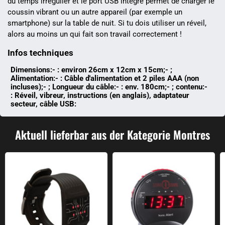
du temps irrégulier et le port USB intégré permet de charger le
coussin vibrant ou un autre appareil (par exemple un
smartphone) sur la table de nuit. Si tu dois utiliser un réveil,
alors au moins un qui fait son travail correctement !
Infos techniques
Dimensions:- : environ 26cm x 12cm x 15cm;- ;
Alimentation:- : Câble d'alimentation et 2 piles AAA (non
incluses);- ; Longueur du câble:- : env. 180cm;- ; contenu:-
: Réveil, vibreur, instructions (en anglais), adaptateur
secteur, câble USB:
Aktuell lieferbar aus der Kategorie Montres
Montre binaire
Réveil Sonic Bomb