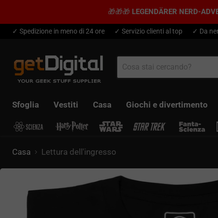
🎁🎁🎁
LEGENDÄRER NERD-ADV
✓ Spedizione in meno di 24 ore
✓ Servizio clienti al top
✓ Da ner
Sfoglia
Vestiti
Casa
Giochi e divertimento
Casa
Lettura dell'ingresso