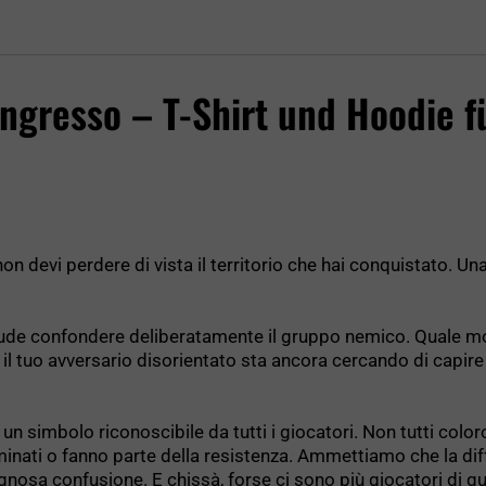
'ingresso – T-Shirt und Hoodie f
on devi perdere di vista il territorio che hai conquistato. Una 
lude confondere deliberatamente il gruppo nemico. Quale mo
re il tuo avversario disorientato sta ancora cercando di capi
 un simbolo riconoscibile da tutti i giocatori. Non tutti col
uminati o fanno parte della resistenza. Ammettiamo che la dif
gnosa confusione. E chissà, forse ci sono più giocatori di q