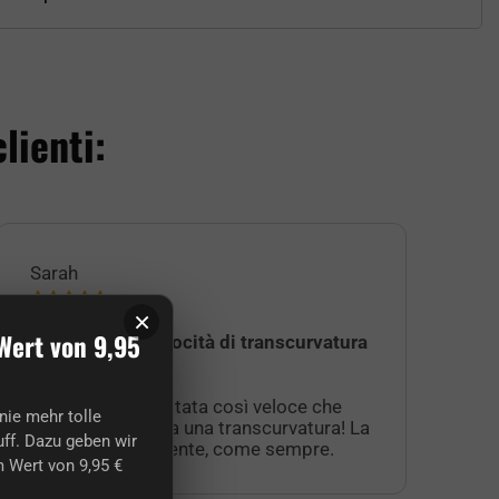
lienti:
Sarah
Jul
×
Wert von 9,95
Spedizione a velocità di transcurvatura
Ad
Az
La spedizione è stata così veloce che
ins
nie mehr tolle
deve essere stata una transcurvatura! La
Ser
ff. Dazu geben wir
merce era eccellente, come sempre.
int
 Wert von 9,95 €