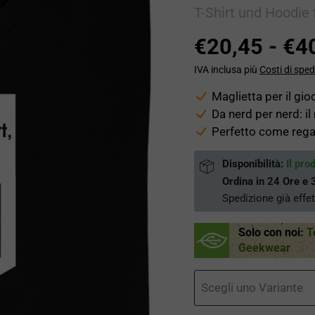
T-Shirt und Hoodie
€20,45
-
€4
IVA inclusa più
Costi di sped
Maglietta per il gi
Da nerd per nerd: i
Perfetto come regal
Disponibilità:
Il pro
Ordina in
24 Ore e 
Spedizione già effe
Solo con noi:
T
Geekwear
Scegli uno Variante