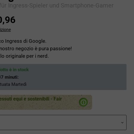
 für Ingress-Spieler und Smartphone-Gamer
0,96
izione
oco Ingress di Google.
l nostro negozio è pura passione!
o originale per i nerd.
dotto è in stock
37 minuti
:
ttuata
Martedì
essuti equi e sostenibili - Fair