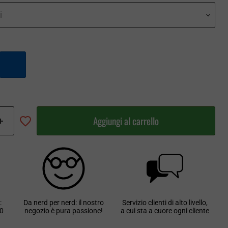
i
Aggiungi al carrello
:
Da nerd per nerd: il nostro
Servizio clienti di alto livello,
30
negozio è pura passione!
a cui sta a cuore ogni cliente