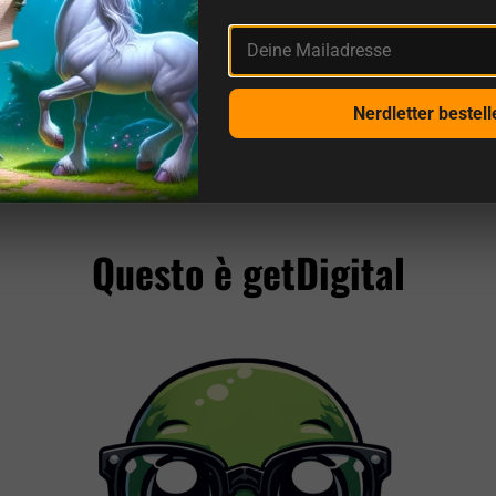
Deine Mailadresse
Nerdletter bestell
Altre recensioni da noi e dalle fonti
Questo è getDigital