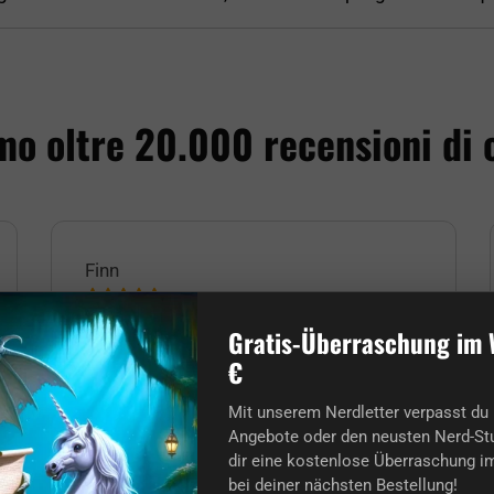
o oltre 20.000 recensioni di c
Finn
Gratis-Überraschung im 
Il miglior negozio per nerd che
conosca.
€
L'ordine e la consegna sono arrivati ultra
Mit unserem Nerdletter verpasst du 
puntuali nonostante la fretta del Natale!
Angebote oder den neusten Nerd-Stu
Grazie a tutti e buon Natale anche a voi
dir eine kostenlose Überraschung im
nerd! :)
bei deiner nächsten Bestellung!