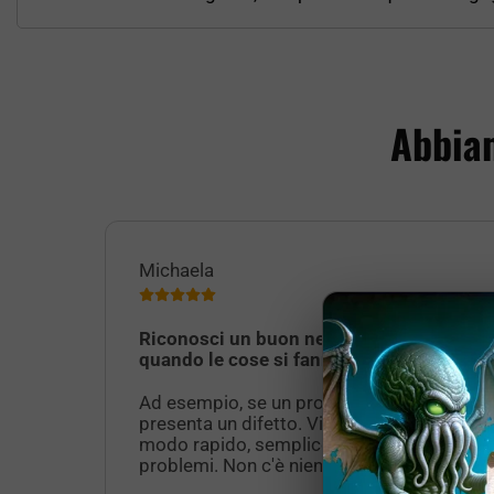
Abbiam
Michaela
Riconosci un buon negozio solo
quando le cose si fanno difficili.
Ad esempio, se un prodotto consegnato
presenta un difetto. Viene sostituito in
modo rapido, semplice e senza
problemi. Non c'è niente di meglio!