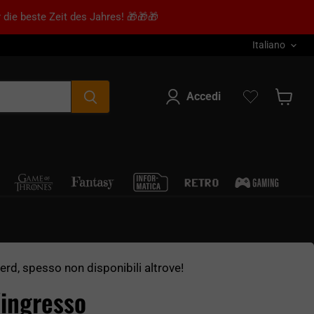
 die beste Zeit des Jahres! 🎁🎁🎁
Lingua
Italiano
Accedi
Mostra 
nerd, spesso non disponibili altrove!
'ingresso