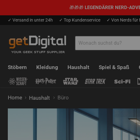
🎁🎁🎁
LEGENDÄRER NERD-ADV
✓ Versand in unter 24h
✓ Top Kundenservice
✓ Von Nerds für
Stöbern
Kleidung
Haushalt
Spiel & Spaß
Home
Büro
Haushalt