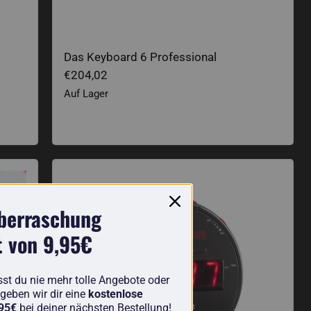
Das Keyboard 6 Professional
€204,02
Auf Lager
Sonic Bomb Wecker
Überraschung
t von 9,95€
sst du nie mehr tolle Angebote oder
geben wir dir eine
kostenlose
,95€
bei deiner nächsten Bestellung!