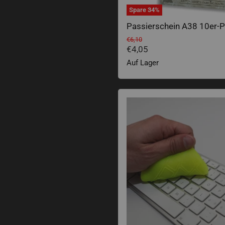
Spare
34
%
Passierschein A38 10er-
Ursprünglicher Preis
€6,10
Aktueller Preis
€4,05
Auf Lager
Cyber Clean