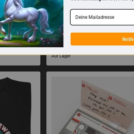
Nerdle
blink(1) mk3
€36,86
Auf Lager
Kassetten-Grußkarte mit Sound