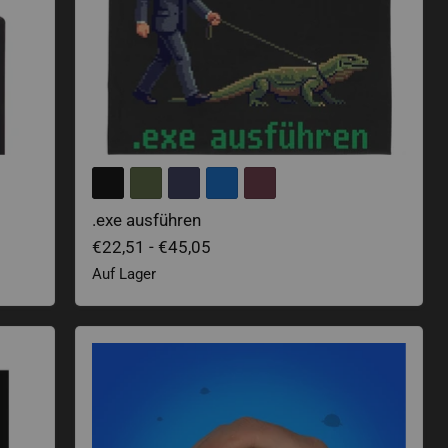
.exe ausführen
€22,51
-
€45,05
Auf Lager
 Aufkleber
Blobfisch Stressball