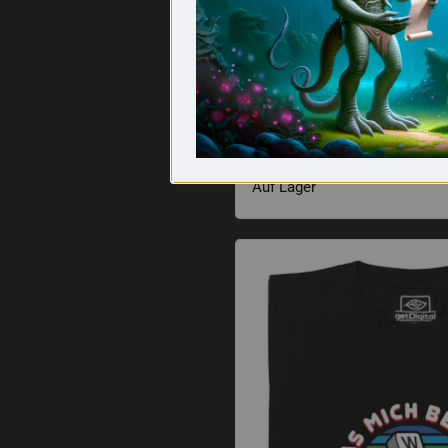
Labyrinthstift
€5,08
Auf Lager
Was mich bewegt T-Shirt