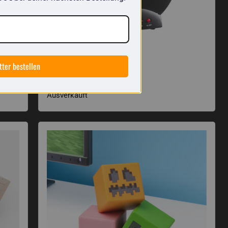
Ausverkauft
tter bestellen
Sonic Bomb Wecker
€61,46
Ausverkauft
Minecraft Block Stressball