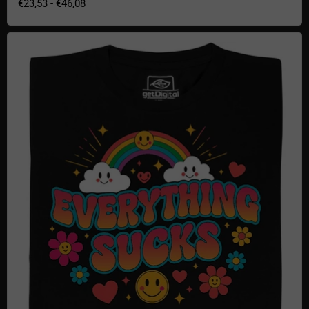
€23,53
-
€46,08
Everything sucks