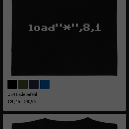
C64 Ladebefehl
€20,45
-
€40,96
Age Test