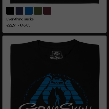
Everything sucks
€22,51
-
€45,05
Castle Grayskull