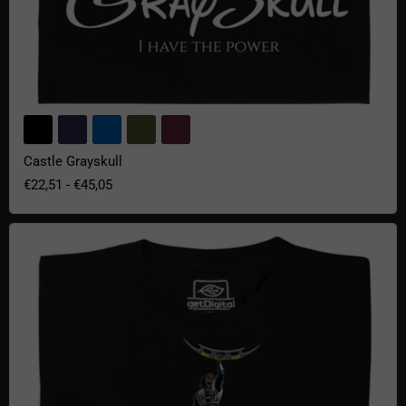
Castle Grayskull
€22,51
-
€45,05
Der unendliche Ruhm