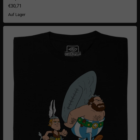
€30,71
Auf Lager
Asterence und Budelix