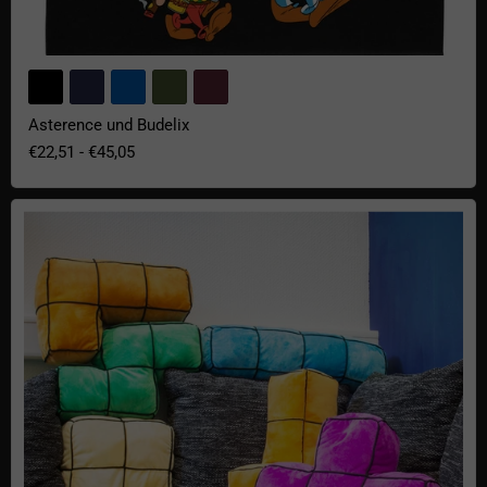
Asterence und Budelix
€22,51
-
€45,05
Arcade Blocks Kissen