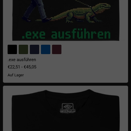
.exe ausführen
€22,51
-
€45,05
Auf Lager
Floppy Disks