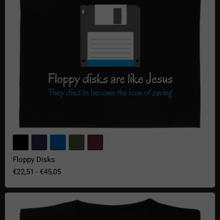
Floppy Disks
€22,51
-
€45,05
TARDIS Parking Only