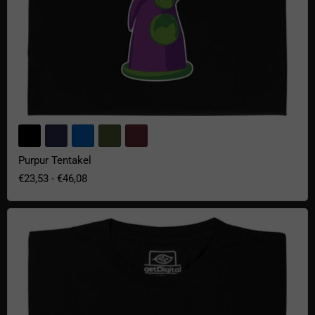
Purpur Tentakel
€23,53
-
€46,08
C64 Ladebefehl