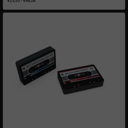
€23,53
-
€46,08
Kassetten Schwämme 4er Set