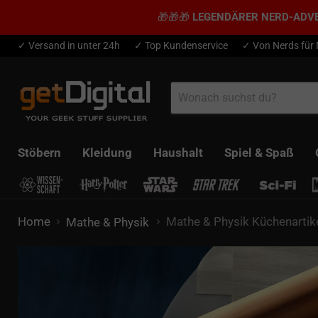
🎁🎁🎁
LEGENDÄRER NERD-ADV
✓ Versand in unter 24h
✓ Top Kundenservice
✓ Von Nerds für
Stöbern
Kleidung
Haushalt
Spiel & Spaß
Home
Mathe & Physik Küchenartik
Mathe & Physik