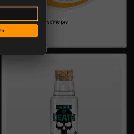
Kuchenteller I ate some pie
€10,20
en
Auf Lager
Wasserkaraffe Bottle of Death