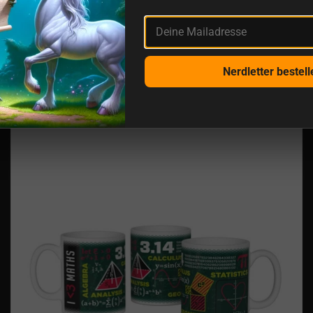
Deine Mailadresse
Intelligence - Stephen Hawking Zitat Becher
€10,20
Nerdletter bestell
Geringer Bestand
Wissenschaftsbecher Mathematik