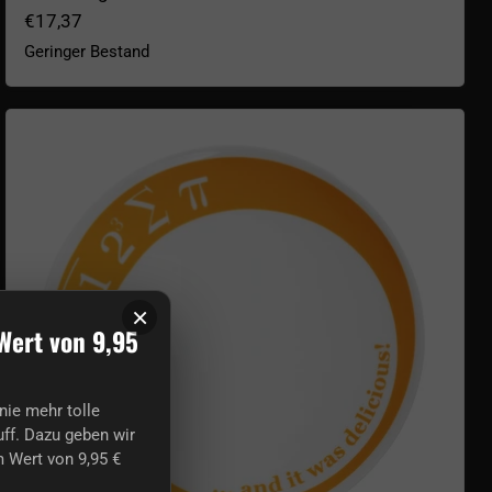
€17,37
Geringer Bestand
Kuchenteller I ate some pie
×
Wert von 9,95
nie mehr tolle
ff. Dazu geben wir
 Wert von 9,95 €