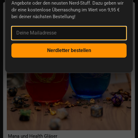
Angebote oder den neusten Nerd-Stuff. Dazu geben wir
Mana und Health Gläser
dir eine kostenlose Überraschung im Wert von 9,95 €
bei deiner nächsten Bestellung!
Deine Mailadresse
Nerdletter bestellen
Mana und Health Gläser