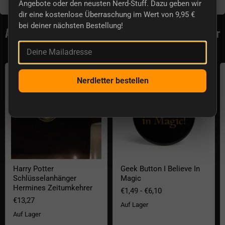
Würfelturm, Spderwürfel, Spielanleitung
Angebote oder den neusten Nerd-Stuff. Dazu geben wir
dir eine kostenlose Überraschung im Wert von 9,95 €
bei deiner nächsten Bestellung!
Aktuell lieferbar aus der Kategorie Harry Potter
Accessoires
Deine Mailadresse
Harry Potter Schlüsselanhänger Hermines Zeitumkehrer
Geek Button I Believe In Magic
Nerdletter bestellen
Harry Potter
Geek Button I Believe In
Schlüsselanhänger
Magic
Hermines Zeitumkehrer
€1,49
-
€6,10
€13,27
Auf Lager
Auf Lager