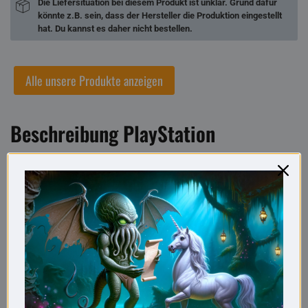
Die Liefersituation bei diesem Produkt ist unklar. Grund dafür
könnte z.B. sein, dass der Hersteller die Produktion eingestellt
hat. Du kannst es daher nicht bestellen.
Alle unsere Produkte anzeigen
Beschreibung PlayStation
Controller Stressball
Zocken kann durchaus mal zu Stress und Frust führen,
Stichwort: Dark Souls. Dann segelt der Controller schneller an
die Wand, als man Playstation sagen kann. Damit Du Dir nicht
jede Woche ein neues Eingabegerät holen musst, gibt es zum
Glück den
PlayStation-Controller-Stressball
!
Diese Nachbildung eines PS-Controllers aus Schaumstoff
kannst Du zerquetschen, platt drücken und sogar gegen die