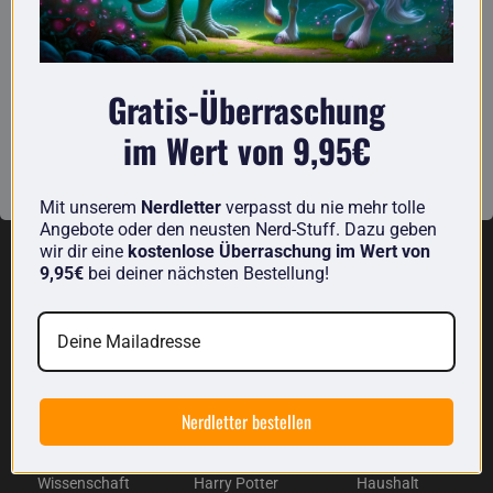
Wand werfen - der kleine Controller nimmt stets seine
Ursprungsform wieder an. Und wenn Du Dich fleißig
abreagierst, wirst Du im nächsten Anlauf garantiert den Boss
bezwingen können. :)
Gratis-Überraschung
Technische Infos
im Wert von 9,95€
Abmessungen:
ca. 11,5 x 3,5 x 7
Material:
Schaumstoff
Mit unserem
Nerdletter
verpasst du nie mehr tolle
Angebote oder den neusten Nerd-Stuff. Dazu geben
wir dir eine
kostenlose Überraschung im Wert von
Entdecke weitere nerdige Produkte von uns:
9,95€
bei deiner nächsten Bestellung!
Nerdletter bestellen
Wissenschaft
Harry Potter
Haushalt