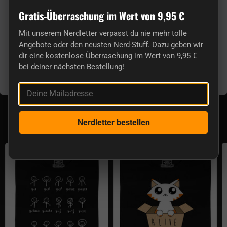
Hier noch die Abmessungen der Größen in cm. Die erste
Gratis-Überraschung im Wert von 9,95 €
Angabe bezeichnet die Breite direkt unter den Armen (B) und
die zweite Angabe die Höhe (H) (siehe auch das erklärende
Mit unserem Nerdletter verpasst du nie mehr tolle
Bild):
Angebote oder den neusten Nerd-Stuff. Dazu geben wir
S: 42cm / 60cm
dir eine kostenlose Überraschung im Wert von 9,95 €
M: 46cm / 65cm
bei deiner nächsten Bestellung!
L: 49cm / 73cm
Deine Mailadresse
Aktuell lieferbar aus der Kategorie Shirts &
Hoodies
Nerdletter bestellen
Mathetanz
Schrödingers Katze Glow in the Dar