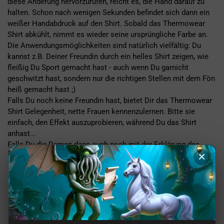
diese Änderung hervorzurufen, reicht es, die Hand darauf zu
halten. Schon nach wenigen Sekunden befindet sich dann ein
weißer Handabdruck auf den Shirt. Sobald das Thermowear
Shirt abkühlt, nimmt es wieder seine ursprüngliche Farbe an.
Die Anwendungsmöglichkeiten sind natürlich vielfältig: Du
kannst z.B. Deiner Freundin durch ein helles Shirt zeigen, wie
fleißig Du Sport gemacht hast - auch wenn Du garnicht
geschwitzt hast, sondern nur die richtigen Stellen mit dem Fön
heiß gemacht hast ;)
Falls Du noch keine Freundin hast, bietet Dir das Thermowear
Shirt Gelegenheit, nette Frauen kennenzulernen. Bitte sie
einfach, den Effekt auszuprobieren, während Du das Shirt
anhast...
Falls Du die Damen dann auch noch mit der Erklärung des
×
Effektes beeindrucken willst, wie es sich für einen Geek ja
gehört, kannst Du Dich in diesem englischen
Wikipedia-Artikel
schlau machen.
Damit der Effekt des Shirts lange erhalten bleibt, sollte es
nicht gebügelt und nicht im Trockner oder in direktem
Sonnenlicht getrocknet werden. Es darf aber ganz normal in
der Waschmaschine gewaschen werden.