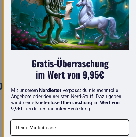
Hier findest du wirklich originelle Geschenke
für Nerds.
Gratis-Überraschung
Bekannt aus
im Wert von 9,95€
Mit unserem
Nerdletter
verpasst du nie mehr tolle
Angebote oder den neusten Nerd-Stuff. Dazu geben
wir dir eine
kostenlose Überraschung im Wert von
9,95€
bei deiner nächsten Bestellung!
getDigital im Vergleich
Bei uns findest du einzigartige Artikel von Nerds