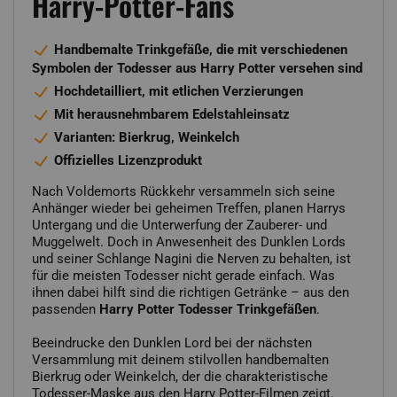
Harry-Potter-Fans
Handbemalte Trinkgefäße, die mit verschiedenen
Symbolen der Todesser aus Harry Potter versehen sind
Hochdetailliert, mit etlichen Verzierungen
Mit herausnehmbarem Edelstahleinsatz
Varianten: Bierkrug, Weinkelch
Offizielles Lizenzprodukt
Nach Voldemorts Rückkehr versammeln sich seine
Anhänger wieder bei geheimen Treffen, planen Harrys
Untergang und die Unterwerfung der Zauberer- und
Muggelwelt. Doch in Anwesenheit des Dunklen Lords
und seiner Schlange Nagini die Nerven zu behalten, ist
für die meisten Todesser nicht gerade einfach. Was
ihnen dabei hilft sind die richtigen Getränke – aus den
passenden
Harry Potter Todesser Trinkgefäßen
.
Beeindrucke den Dunklen Lord bei der nächsten
Versammlung mit deinem stilvollen handbemalten
Bierkrug oder Weinkelch, der die charakteristische
Todesser-Maske aus den Harry Potter-Filmen zeigt.