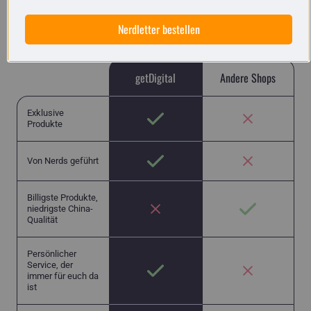
für Nerds und keinen 08/15-Chinamüll wie in
vielen anderen Shops.
Nerdletter bestellen
getDigital
Andere Shops
Exklusive
Produkte
Von Nerds geführt
Billigste Produkte,
niedrigste China-
Qualität
Persönlicher
Service, der
immer für euch da
ist