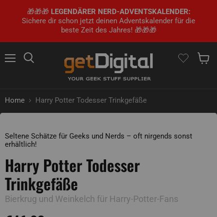
🎁🎁🎁
LEGENDÄRER NERD-ADVENTSKALENDER:
Sichere dir schon jetzt deinen Adventskalender für die
beste Zeit des Jahres! 🎁🎁🎁
Menü
Suchen
Waren
Home
Harry Potter Todesser Trinkgefäße
Zum Zoomen tippen
Seltene Schätze für Geeks und Nerds – oft nirgends sonst
erhältlich!
Harry Potter Todesser
Trinkgefäße
Bierkrug und Weinkelch für Harry-Potter-Fans